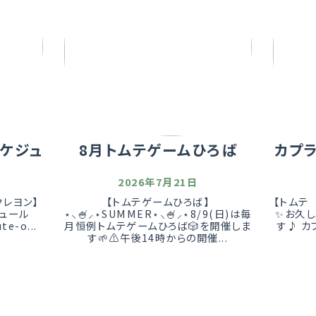
ケジュ
8月トムテゲームひろば
カプ
2026年7月21日
クレヨン】
【トムテゲームひろば】
【トムテ
ュール
⋆⸜🍧⸝⋆SUMMER⋆⸜🍧⸝⋆8/9(日)は毎
✨お久
te-o...
月恒例トムテゲームひろば🎲を開催しま
す♪ カ
す🌱‬‪⚠️午後14時からの開催...