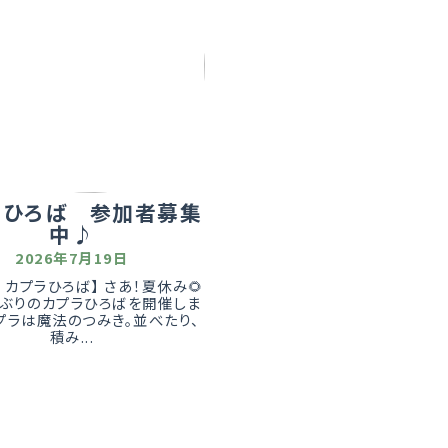
ラひろば 参加者募集
中♪
2026年7月19日
 カプラひろば】 さあ！夏休み🌻
しぶりのカプラひろばを開催しま
プラは魔法のつみき。並べたり、
積み...