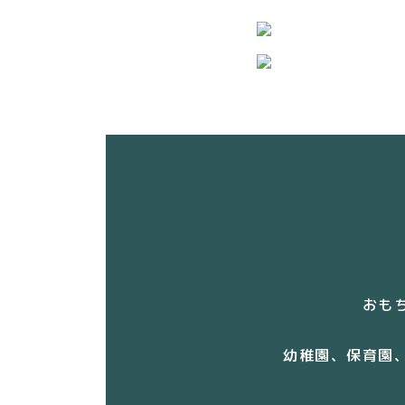
おも
幼稚園、保育園